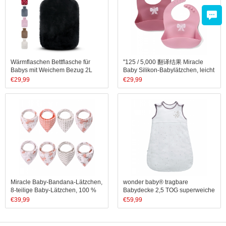
Wärmflaschen Bettflasche für
"125 / 5,000 翻译结果 Miracle
Babys mit Weichem Bezug 2L
Baby Silikon-Babylätzchen, leicht
abwischbar – weiches,
€
29,99
€
29,99
bequemes, wasserdichtes
Lätzchen, lebensmittelechtes
Silikon (Junge)
Miracle Baby-Bandana-Lätzchen,
wonder baby® tragbare
8-teilige Baby-Lätzchen, 100 %
Babydecke 2,5 TOG superweiche
Baumwolle, weich und saugfähig,
ärmellose Baumwolle Kleinkinder
€
39,99
€
59,99
Geschenk für Kinder
Schlafsack Schlafsack für
Mädchen Jungen Neugeborene