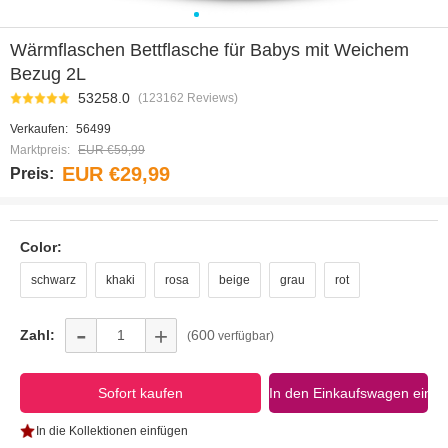
0
1
2
3
4
5
6
7
Wärmflaschen Bettflasche für Babys mit Weichem
Bezug 2L
53258.0
(123162 Reviews)
Verkaufen:
56499
Marktpreis:
EUR €59,99
EUR €29,99
Preis:
Color:
schwarz
khaki
rosa
beige
grau
rot
-
+
Zahl:
600
(
verfügbar)
In die Kollektionen einfügen