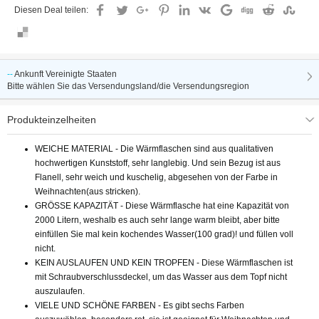
Diesen Deal teilen:
--
Ankunft
Vereinigte Staaten
Bitte wählen Sie das Versendungsland/die Versendungsregion
Produkteinzelheiten
WEICHE MATERIAL - Die Wärmflaschen sind aus qualitativen
hochwertigen Kunststoff, sehr langlebig. Und sein Bezug ist aus
Flanell, sehr weich und kuschelig, abgesehen von der Farbe in
Weihnachten(aus stricken).
GRÖSSE KAPAZITÄT - Diese Wärmflasche hat eine Kapazität von
2000 Litern, weshalb es auch sehr lange warm bleibt, aber bitte
einfüllen Sie mal kein kochendes Wasser(100 grad)! und füllen voll
nicht.
KEIN AUSLAUFEN UND KEIN TROPFEN - Diese Wärmflaschen ist
mit Schraubverschlussdeckel, um das Wasser aus dem Topf nicht
auszulaufen.
VIELE UND SCHÖNE FARBEN - Es gibt sechs Farben